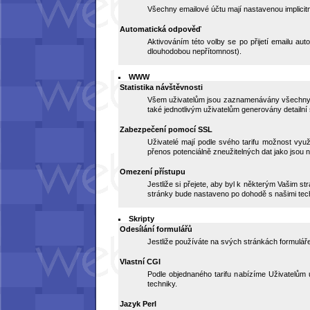
Všechny emailové účtu mají nastavenou implicitní
Automatická odpověď
Aktivováním této volby se po přijetí emailu au
dlouhodobou nepřítomnost).
WWW
Statistika návštěvnosti
Všem uživatelům jsou zaznamenávány všechny náv
také jednotlivým uživatelům generovány detailní
Zabezpečení pomocí SSL
Uživatelé mají podle svého tarifu možnost vy
přenos potenciálně zneužitelných dat jako jsou n
Omezení přístupu
Jestliže si přejete, aby byl k některým Vašim s
stránky bude nastaveno po dohodě s našimi tec
Skripty
Odesílání formulářů
Jestliže používáte na svých stránkách formuláře 
Vlastní CGI
Podle objednaného tarifu nabízíme Uživatelům u
techniky.
Jazyk Perl