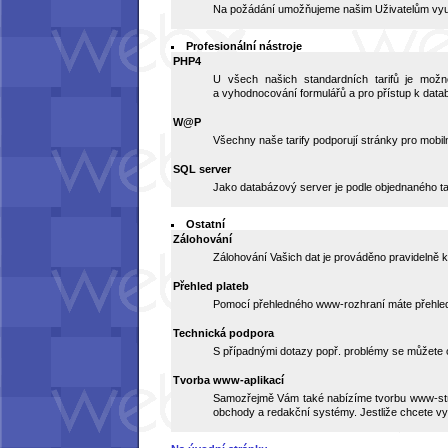
Na požádání umožňujeme našim Uživatelům využi
Profesionální nástroje
PHP4
U všech našich standardních tarifů je možn
a vyhodnocování formulářů a pro přístup k datab
W@P
Všechny naše tarify podporují stránky pro mobiln
SQL server
Jako databázový server je podle objednaného ta
Ostatní
Zálohování
Zálohování Vašich dat je prováděno pravidelně k
Přehled plateb
Pomocí přehledného www-rozhraní máte přehle
Technická podpora
S případnými dotazy popř. problémy se můžete 
Tvorba www-aplikací
Samozřejmě Vám také nabízíme tvorbu www-strá
obchody a redakční systémy. Jestliže chcete vy