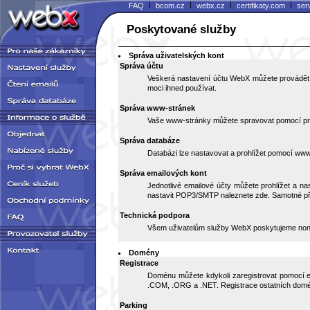
|
|
|
|
FAQ
bcom.cz
webx.cz
certifikaty.com
ser
Poskytované služby
Správa uživatelských kont
Správa účtu
Veškerá nastavení účtu WebX můžete provádět o
moci ihned používat.
Správa www-stránek
Vaše www-stránky můžete spravovat pomocí pr
Správa databáze
Databázi lze nastavovat a prohlížet pomocí www
Správa emailových kont
Jednotlivé emailové účty můžete prohlížet a 
nastavit POP3/SMTP naleznete zde. Samotné př
Technická podpora
Všem uživatelům služby WebX poskytujeme nonst
Domény
Registrace
Doménu můžete kdykoli zaregistrovat pomocí el
.COM, .ORG a .NET. Registrace ostatních domé
Parking