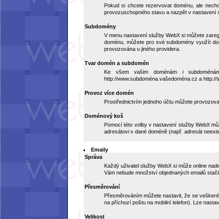
Pokud si chcete rezervovat doménu, ale nechc
provozuschopného stavu a nazpět v nastavení 
Subdomény
V menu nastavení služby WebX si můžete zareg
doménu, můžete pro své subdomény využít dom
provozována u jiného providera.
Tvar domén a subdomén
Ke všem vašim doménám i subdoménám jso
http://www.subdoména.vašedoména.cz a http:/
Provoz více domén
Prostřednictvím jednoho účtu můžete provozova
Doménový koš
Pomocí této volby v nastavení služby WebX můž
adresátovi v dané doméně (např. adresát neexist
Emaily
Správa
Každý uživatel služby WebX si může online nad
Vám nebude množství objednaných emailů stačit, 
Přesměrování
Přesměrováním můžete nastavit, že se veškeré 
na příchozí poštu na mobilní telefon). Lze nasta
Velikost